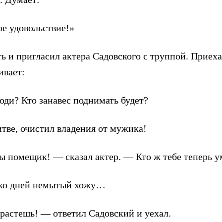
ое удовольствие!»
ь и пригласил актера Садовского с труппой. Приех
ивает:
юди? Кто занавес поднимать будет?
тве, очистил владения от мужика!
ы помещик! — сказал актер. — Кто ж тебе теперь у
ько дней немытый хожу…
растешь! — ответил Садовский и уехал.