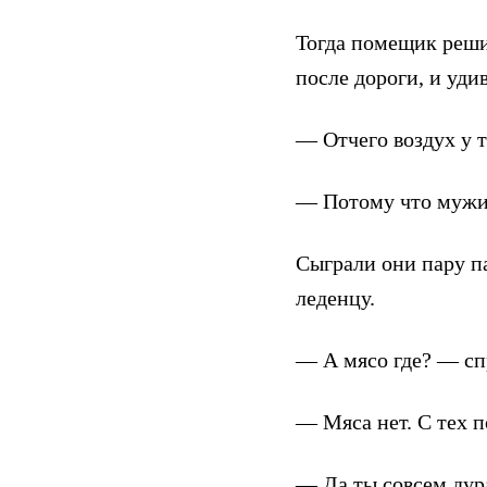
Тогда помещик реши
после дороги, и уди
— Отчего воздух у 
— Потому что мужи
Сыграли они пару п
леденцу.
— А мясо где? — сп
— Мяса нет. С тех п
— Да ты совсем дур