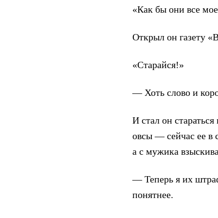
«Как бы они все мое
Открыл он газету «В
«Старайся!»
— Хоть слово и кор
И стал он стараться
овсы — сейчас ее в
а с мужика взыскив
— Теперь я их штра
понятнее.