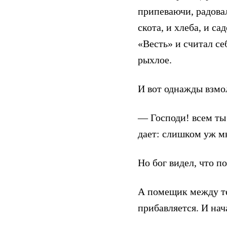
припеваючи, радовал
скота, и хлеба, и са
«Весть» и считал с
рыхлое.
И вот однажды взмо
— Господи! всем ты 
дает: слишком уж м
Но бог видел, что п
А помещик между те
прибавляется. И нач