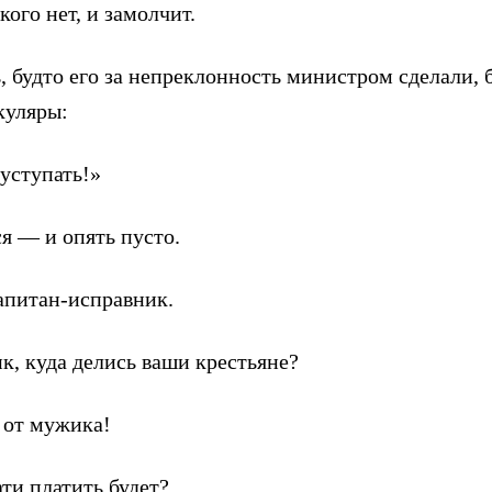
кого нет, и замолчит.
 будто его за непреклонность министром сделали, б
куляры:
уступать!»
я — и опять пусто.
апитан-исправник.
, куда делись ваши крестьяне?
 от мужика!
ти платить будет?