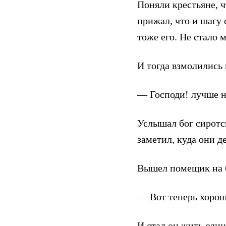
Поняли крестьяне, ч
прижал, что и шагу 
тоже его. Не стало 
И тогда взмолились 
— Господи! лучше н
Услышал бог сиротс
заметил, куда они д
Вышел помещик на б
— Вот теперь хорош
И стал он жить один