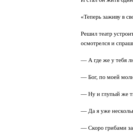
«Теперь заживу в св
Решил театр устроит
осмотрелся и спраш
— А где же у тебя л
— Бог, по моей моли
— Ну и глупый же т
— Да я уже нескол
— Скоро грибами за