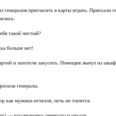
л генералов пригласить в карты играть. Приехали г
вились:
тебя такой чистый?
ка больше нет!
артий и захотели закусить. Помещик вынул из шкаф
росили генералы.
ор как мужики исчезли, печь не топится.
ак! — рассердились генералы и уехали.