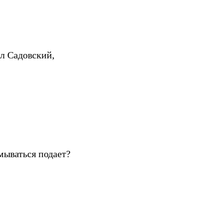
ал Садовский,
мываться подает?