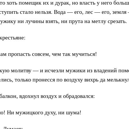
то хоть помещик их и дурак, но власть у него больш
ступить стало нельзя. Вода — его, лес — его, земля 
мужику ни лучины взять, ни прута на метлу срезать.
крестьяне:
ам пропасть совсем, чем так мучиться!
кую молитву — и исчезли мужики из владений пом
елись, только пронесся по воздуху вихрь да мелькн
алкон, вдохнул воздух и обрадовался:
о! Ни мужицкого духу, ни шума!
. Думает: