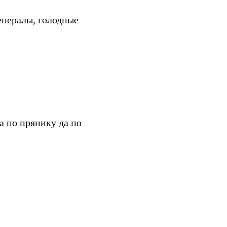
енералы, голодные
а по прянику да по