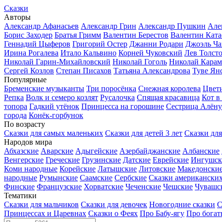
Сказки
Авторы
Александр Афанасьев
Александр Грин
Александр Пушкин
Але
Борис Заходер
Братья Гримм
Валентин Берестов
Валентин Ката
Геннадий Цыферов
Григорий Остер
Джанни Родари
Джоэль Ча
Ирина Рогалева
Итало Кальвино
Корней Чуковский
Лев Толст
Николай Гарин-Михайловский
Николай Гоголь
Николай Карам
Сергей Козлов
Степан Писахов
Татьяна Александрова
Туве Ян
Популярные
Бременские музыканты
Три поросёнка
Снежная королева
Цвет
Репка
Волк и семеро козлят
Русалочка
Спящая красавица
Кот в
топора
Гадкий утёнок
Принцесса на горошине
Сестрица Алёну
города
Конёк-горбунок
По возрасту
Сказки для самых маленьких
Сказки для детей 3 лет
Сказки для
Народов мира
Абхазские
Аварские
Адыгейские
Азербайджанские
Албанские
Венгерские
Греческие
Грузинские
Датские
Еврейские
Ингушск
Коми народные
Корейские
Латышские
Литовские
Македонски
народные
Румынские
Саамские
Сербские
Сказки американски
Финские
Французские
Хорватские
Чеченские
Чешские
Чувашс
Тематики
Сказки для мальчиков
Сказки для девочек
Новогодние сказки
С
Принцессах и Царевнах
Сказки о Феях
Про Бабу-ягу
Про богат