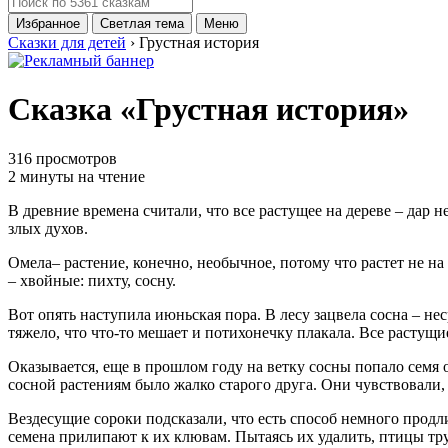
Избранное
Светлая тема
Меню
Сказки для детей
› Грустная история
Сказка «Грустная история»
316 просмотров
2 минуты на чтение
В древние времена считали, что все растущее на дереве – дар
злых духов.
Омела– растение, конечно, необычное, потому что растет не на
– хвойные: пихту, сосну.
Вот опять наступила июньская пора. В лесу зацвела сосна – нес
тяжело, что что-то мешает и потихонечку плакала. Все растущи
Оказывается, еще в прошлом году на ветку сосны попало семя о
сосной растениям было жалко старого друга. Они чувствовали, 
Вездесущие сороки подсказали, что есть способ немного продл
семена прилипают к их клювам. Пытаясь их удалить, птицы трут