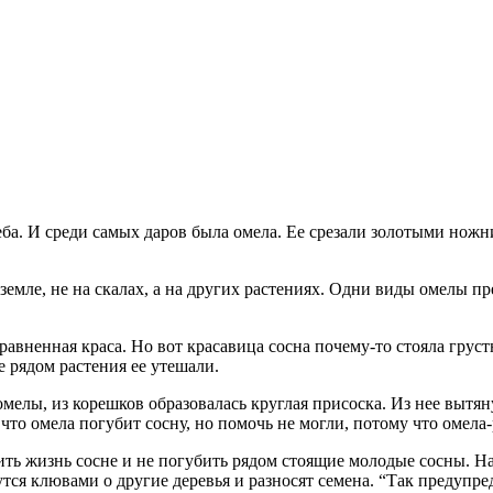
 неба. И среди самых даров была омела. Ее срезали золотыми но
 земле, не на скалах, а на других растениях. Одни виды омелы п
равненная краса. Но вот красавица сосна почему-то стояла груст
е рядом растения ее утешали.
мелы, из корешков образовалась круглая присоска. Из нее вытян
что омела погубит сосну, но помочь не могли, потому что омела-
ить жизнь сосне и не погубить рядом стоящие молодые сосны. Н
ся клювами о другие деревья и разносят семена. “Так предупред