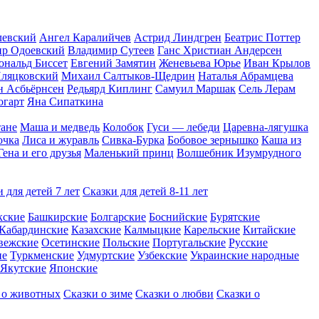
левский
Ангел Каралийчев
Астрид Линдгрен
Беатрис Поттер
р Одоевский
Владимир Сутеев
Ганс Христиан Андерсен
ональд Биссет
Евгений Замятин
Женевьева Юрье
Иван Крылов
ляцковский
Михаил Салтыков-Щедрин
Наталья Абрамцева
н Асбьёрнсен
Редьярд Киплинг
Самуил Маршак
Сель Лерам
огарт
Яна Сипаткина
тане
Маша и медведь
Колобок
Гуси — лебеди
Царевна-лягушка
очка
Лиса и журавль
Сивка-Бурка
Бобовое зернышко
Каша из
ена и его друзья
Маленький принц
Волшебник Изумрудного
 для детей 7 лет
Сказки для детей 8-11 лет
кские
Башкирские
Болгарские
Боснийские
Бурятские
Кабардинские
Казахские
Калмыцкие
Карельские
Китайские
вежские
Осетинские
Польские
Португальские
Русские
ие
Туркменские
Удмуртские
Узбекские
Украинские народные
Якутские
Японские
 о животных
Сказки о зиме
Сказки о любви
Сказки о