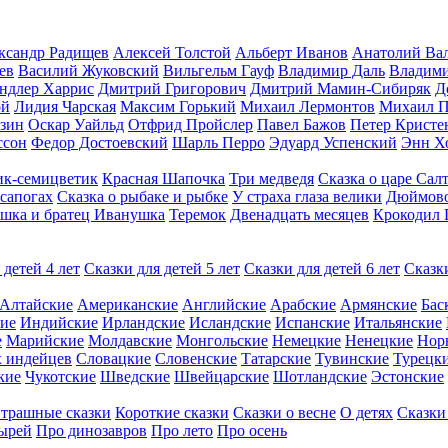
ксандр Радищев
Алексей Толстой
Альберт Иванов
Анатолий Ва
ев
Василий Жуковский
Вильгельм Гауф
Владимир Даль
Владими
ндлер Харрис
Дмитрий Григорович
Дмитрий Мамин-Сибиряк
Д
ой
Лидия Чарская
Максим Горький
Михаил Лермонтов
Михаил П
зин
Оскар Уайльд
Отфрид Пройслер
Павел Бажов
Петер Кристе
ссон
Федор Достоевский
Шарль Перро
Эдуард Успенский
Энн Х
ик-семицветик
Красная Шапочка
Три медведя
Сказка о царе Сал
 сапогах
Сказка о рыбаке и рыбке
У страха глаза велики
Дюймов
шка и братец Иванушка
Теремок
Двенадцать месяцев
Крокодил Г
 детей 4 лет
Сказки для детей 5 лет
Сказки для детей 6 лет
Сказки
Алтайские
Американские
Английские
Арабские
Армянские
Бас
ие
Индийские
Ирландские
Исландские
Испанские
Итальянские
е
Марийские
Молдавские
Монгольские
Немецкие
Ненецкие
Нор
х индейцев
Словацкие
Словенские
Татарские
Тувинские
Турецк
кие
Чукотские
Шведские
Швейцарские
Шотландские
Эстонские
трашные сказки
Короткие сказки
Сказки о весне
О детях
Сказки
ырей
Про динозавров
Про лето
Про осень