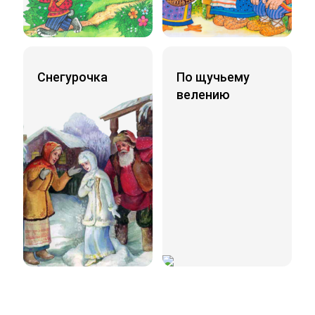
Снегурочка
По щучьему
велению