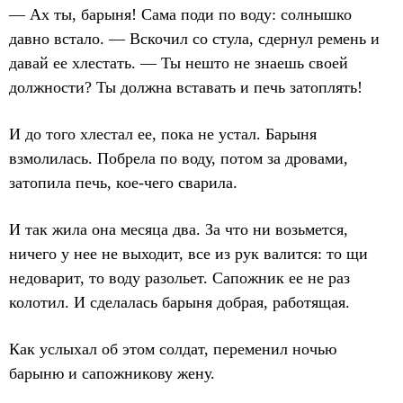
— Ах ты, барыня! Сама поди по воду: солнышко
давно встало. — Вскочил со стула, сдернул ремень и
давай ее хлестать. — Ты нешто не знаешь своей
должности? Ты должна вставать и печь затоплять!
И до того хлестал ее, пока не устал. Барыня
взмолилась. Побрела по воду, потом за дровами,
затопила печь, кое-чего сварила.
И так жила она месяца два. За что ни возьмется,
ничего у нее не выходит, все из рук валится: то щи
недоварит, то воду разольет. Сапожник ее не раз
колотил. И сделалась барыня добрая, работящая.
Как услыхал об этом солдат, переменил ночью
барыню и сапожникову жену.