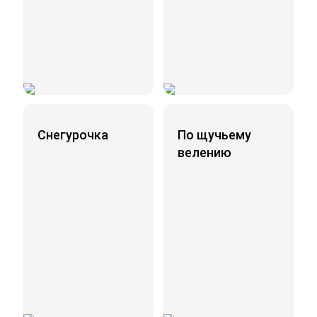
Снегурочка
По щучьему
велению